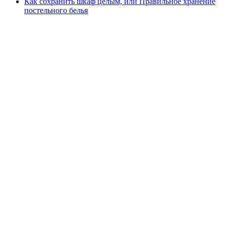
Как сохранить шкаф целым, или Правильное хранение
постельного белья