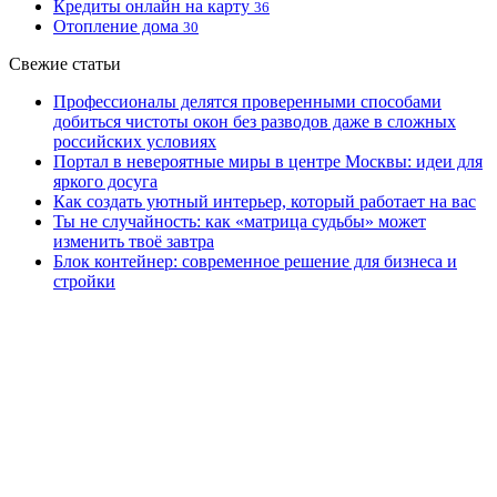
Кредиты онлайн на карту
36
Отопление дома
30
Свежие статьи
Профессионалы делятся проверенными способами
добиться чистоты окон без разводов даже в сложных
российских условиях
Портал в невероятные миры в центре Москвы: идеи для
яркого досуга
Как создать уютный интерьер, который работает на вас
Ты не случайность: как «матрица судьбы» может
изменить твоё завтра
Блок контейнер: современное решение для бизнеса и
стройки