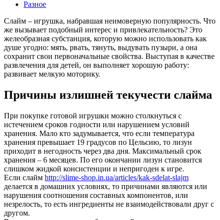
Разное
Слайм – игрушка, набравшая неимоверную популярность. Что
же вызывает подобный интерес и привлекательность? Это
желеобразная субстанция, которую можно использовать как
душе угодно: мять, рвать, тянуть, выдувать пузыри, а она
сохранит свои первоначальные свойства. Выступая в качестве
развлечения для детей, он выполняет хорошую работу:
развивает мелкую моторику.
Причины излишней текучести слайма
При покупке готовой игрушки можно столкнуться с
истечением сроков годности или нарушением условий
хранения. Мало кто задумывается, что если температура
хранения превышает 19 градусов по Цельсию, то лизун
приходит в негодность через два дня. Максимальный срок
хранения – 6 месяцев. По его окончании лизун становится
слишком жидкой консистенции и непригоден к игре.
Если слайм
http://slime-shop.in.ua/articles/kak-sdelat-slajm
делается в домашних условиях, то причинами являются или
нарушения соотношения составных компонентов, или
незрелость, то есть ингредиенты не взаимодействовали друг с
другом.