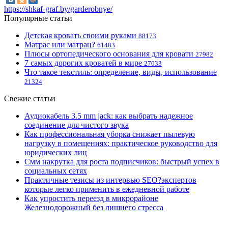
https://shkaf-graf.by/garderobnye/
Популярные статьи
Детская кровать своими руками
88173
Матрас или матрац?
61483
Плюсы ортопедического основания для кровати
27982
7 самых дорогих кроватей в мире
27033
Что такое текстиль: определение, виды, использование
21324
Свежие статьи
Аудиокабель 3.5 mm jack: как выбрать надежное
соединение для чистого звука
Как профессиональная уборка снижает пылевую
нагрузку в помещениях: практическое руководство для
юридических лиц
Смм накрутка для роста подписчиков: быстрый успех в
социальных сетях
Практичные тезисы из интервью SEO?экспертов
которые легко применить в ежедневной работе
Как упростить переезд в микрорайоне
Железнодорожный без лишнего стресса