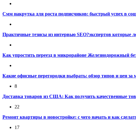
Смм накрутка для роста подписчиков: быстрый успех в со
Практичные тезисы из интервью SEO?экспертов которые ле
Как упростить переезд в микрорайоне Железнодорожный без
Какие офисные перегородки выбрать: обзор типов и цен за 
8
Доставка товаров из США: Как получить качественные то
22
Ремонт квартиры в новостройке: с чего начать и как сдела
17