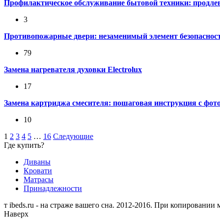
Профилактическое обслуживание бытовой техники: продле
3
Противопожарные двери: незаменимый элемент безопасност
79
Замена нагревателя духовки Electrolux
17
Замена картриджа смесителя: пошаговая инструкция с фот
10
1
2
3
4
5
…
16
Следующие
Где купить?
Диваны
Кровати
Матрасы
Принадлежности
т
ibeds.ru - на страже вашего сна. 2012-2016. При копировании
Наверх