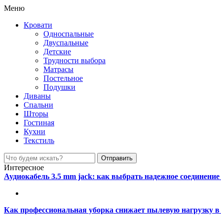
Меню
Кровати
Односпальные
Двуспальные
Детские
Трудности выбора
Матрасы
Постельное
Подушки
Диваны
Спальни
Шторы
Гостиная
Кухни
Текстиль
Интересное
Аудиокабель 3.5 mm jack: как выбрать надежное соединение 
Как профессиональная уборка снижает пылевую нагрузку в