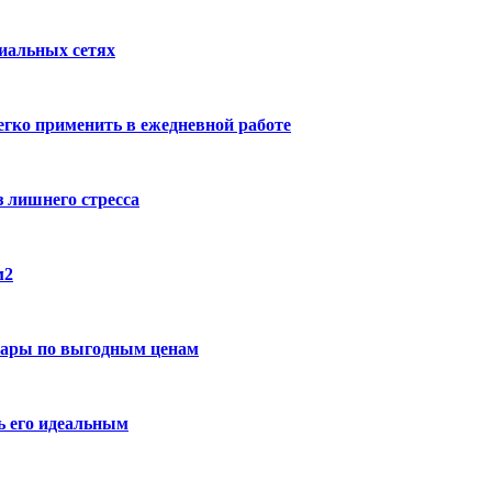
циальных сетях
гко применить в ежедневной работе
 лишнего стресса
м2
вары по выгодным ценам
ть его идеальным