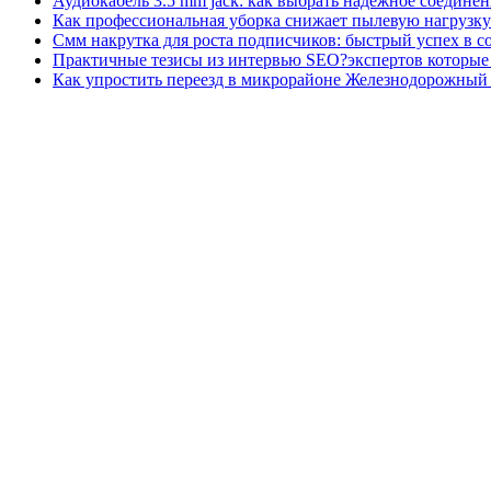
Аудиокабель 3.5 mm jack: как выбрать надежное соединен
Как профессиональная уборка снижает пылевую нагрузку
Смм накрутка для роста подписчиков: быстрый успех в с
Практичные тезисы из интервью SEO?экспертов которые 
Как упростить переезд в микрорайоне Железнодорожный 