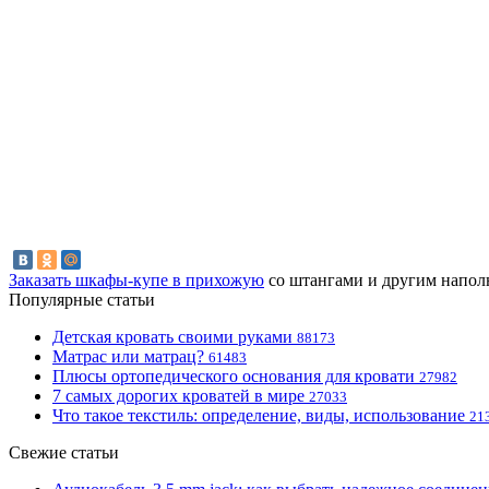
Заказать шкафы-купе в прихожую
со штангами и другим наполне
Популярные статьи
Детская кровать своими руками
88173
Матрас или матрац?
61483
Плюсы ортопедического основания для кровати
27982
7 самых дорогих кроватей в мире
27033
Что такое текстиль: определение, виды, использование
21
Свежие статьи