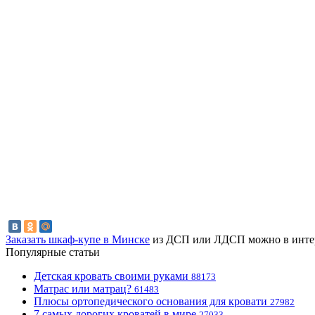
Заказать шкаф-купе в Минске
из ДСП или ЛДСП можно в интерне
Популярные статьи
Детская кровать своими руками
88173
Матрас или матрац?
61483
Плюсы ортопедического основания для кровати
27982
7 самых дорогих кроватей в мире
27033