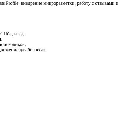
s Profile, внедрение микроразметки, работу с отзывами и
СПб», и т.д.
и.
поисковиков.
вижение для бизнеса».