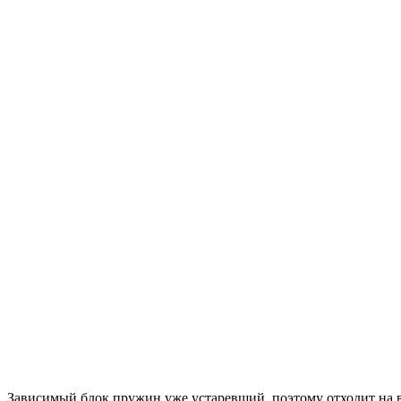
Зависимый блок пружин уже устаревший, поэтому отходит на 