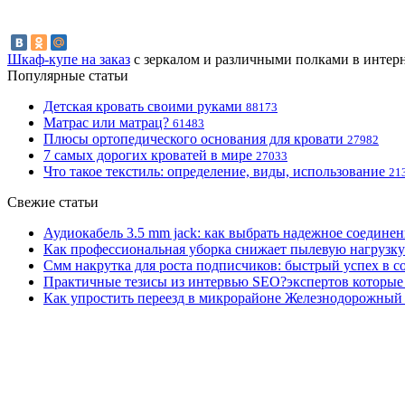
Шкаф-купе на заказ
с зеркалом и различными полками в интерне
Популярные статьи
Детская кровать своими руками
88173
Матрас или матрац?
61483
Плюсы ортопедического основания для кровати
27982
7 самых дорогих кроватей в мире
27033
Что такое текстиль: определение, виды, использование
21
Свежие статьи
Аудиокабель 3.5 mm jack: как выбрать надежное соединен
Как профессиональная уборка снижает пылевую нагрузку
Смм накрутка для роста подписчиков: быстрый успех в с
Практичные тезисы из интервью SEO?экспертов которые 
Как упростить переезд в микрорайоне Железнодорожный 