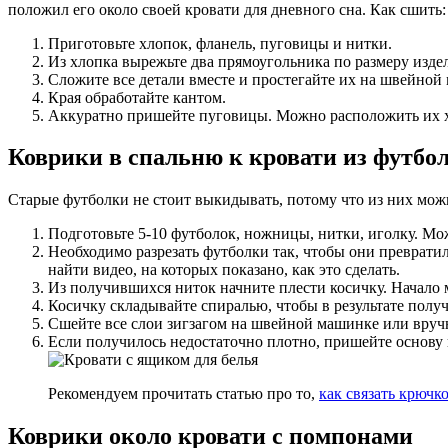
положил его около своей кровати для дневного сна. Как сшить:
Приготовьте хлопок, фланель, пуговицы и нитки.
Из хлопка вырежьте два прямоугольника по размеру изде
Сложите все детали вместе и простегайте их на швейно
Края обработайте кантом.
Аккуратно пришейте пуговицы. Можно расположить их ха
Коврики в спальню к кровати из футбо
Старые футболки не стоит выкидывать, потому что из них можн
Подготовьте 5-10 футболок, ножницы, нитки, иголку. М
Необходимо разрезать футболки так, чтобы они превратил
найти видео, на которых показано, как это сделать.
Из получившихся ниток начните плести косичку. Начало 
Косичку складывайте спиралью, чтобы в результате полу
Сшейте все слои зигзагом на швейной машинке или вруч
Если получилось недостаточно плотно, пришейте основу 
Рекомендуем прочитать статью про то,
как связать крючк
Коврики около кровати с помпонами