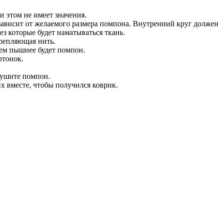
 этом не имеет значения.
ависит от желаемого размера помпона. Внутренний круг должен
ез которые будет наматываться ткань.
крепляющая нить.
тем пышнее будет помпон.
ртонок.
пушите помпон.
их вместе, чтобы получился коврик.