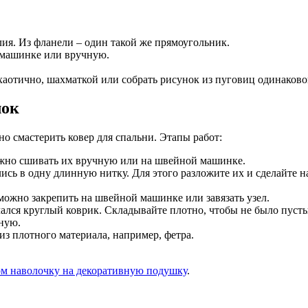
лия. Из фланели – один такой же прямоугольник.
й машинке или вручную.
отично, шахматкой или собрать рисунок из пуговиц одинаковог
лок
о смастерить ковер для спальни. Этапы работ:
ожно сшивать их вручную или на швейной машинке.
ись в одну длинную нитку. Для этого разложите их и сделайте на
можно закрепить на швейной машинке или завязать узел.
чался круглый коврик. Складывайте плотно, чтобы не было пусты
ную.
из плотного материала, например, фетра.
ом наволочку на декоративную подушку
.