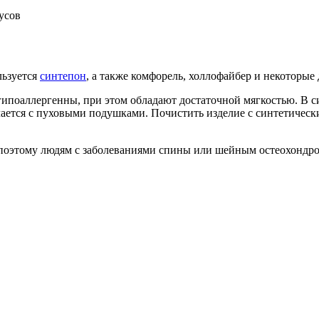
усов
льзуется
синтепон
, а также комфорель, холлофайбер и некоторые 
 гипоаллергенны, при этом обладают достаточной мягкостью. В
лучается с пуховыми подушками. Почистить изделие с синтетиче
поэтому людям с заболеваниями спины или шейным остеохондроз