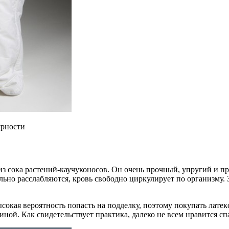
ярности
из сока растений-каучуконосов. Он очень прочный, упругий и пр
о расслабляются, кровь свободно циркулирует по организму. За 
ысокая вероятность попасть на подделку, поэтому покупать лате
зиной. Как свидетельствует практика, далеко не всем нравится с