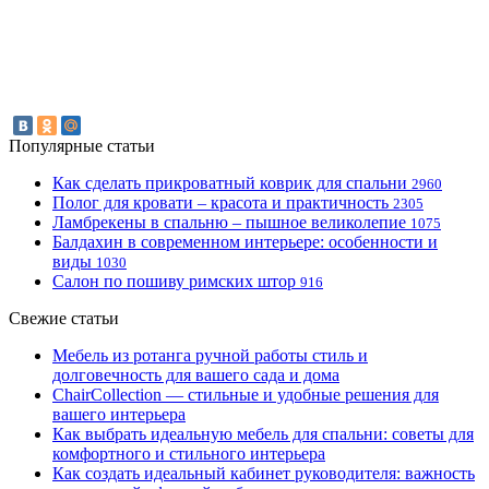
Популярные статьи
Как сделать прикроватный коврик для спальни
2960
Полог для кровати – красота и практичность
2305
Ламбрекены в спальню – пышное великолепие
1075
Балдахин в современном интерьере: особенности и
виды
1030
Салон по пошиву римских штор
916
Свежие статьи
Мебель из ротанга ручной работы стиль и
долговечность для вашего сада и дома
ChairCollection — стильные и удобные решения для
вашего интерьера
Как выбрать идеальную мебель для спальни: советы для
комфортного и стильного интерьера
Как создать идеальный кабинет руководителя: важность