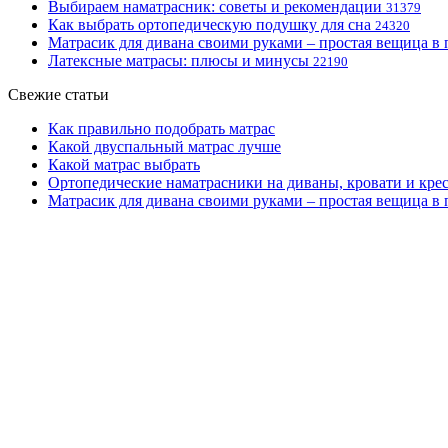
Выбираем наматрасник: советы и рекомендации
31379
Как выбрать ортопедическую подушку для сна
24320
Матрасик для дивана своими руками – простая вещица в
Латексные матрасы: плюсы и минусы
22190
Свежие статьи
Как правильно подобрать матрас
Какой двуспальный матрас лучше
Какой матрас выбрать
Ортопедические наматрасники на диваны, кровати и кре
Матрасик для дивана своими руками – простая вещица в