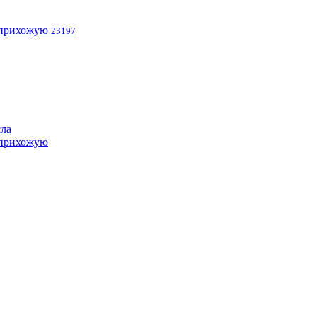
 прихожую
23197
сла
 прихожую