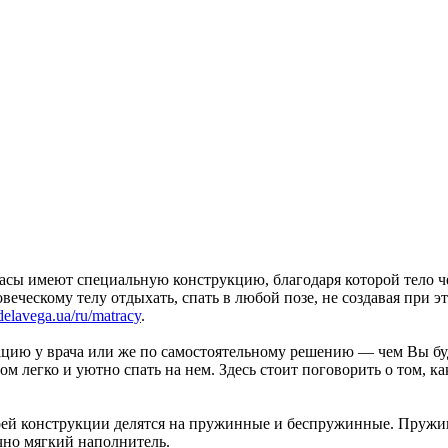
расы имеют специальную конструкцию, благодаря которой тело 
веческому телу отдыхать, спать в любой позе, не создавая при
/delavega.ua/ru/matracy
.
ию у врача или же по самостоятельному решению — чем Вы буде
ом легко и уютно спать на нем. Здесь стоит поговорить о том, 
своей конструкции делятся на пружинные и беспружинные. Пруж
чно мягкий наполнитель.