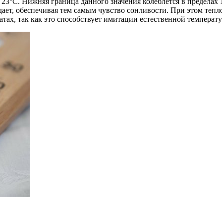
23°C. Нижняя граница данного значения колеблется в пределах 
адает, обеспечивая тем самым чувство сонливости. При этом теп
тах, так как это способствует имитации естественной температу