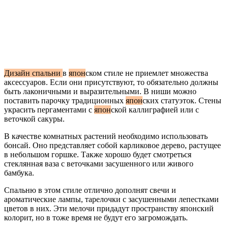
Дизайн спальни
в
япон
ском стиле не приемлет множества
аксессуаров. Если они присутствуют, то обязательно должны
быть лаконичными и выразительными. В ниши можно
поставить парочку традиционных
япон
ских статуэток. Стены
украсить пергаментами с
япон
ской каллиграфией или с
веточкой сакуры.
В качестве комнатных растений необходимо использовать
бонсай. Оно представляет собой карликовое дерево, растущее
в небольшом горшке. Также хорошо будет смотреться
стеклянная ваза с веточками засушенного или живого
бамбука.
Спальню в этом стиле отлично дополнят свечи и
ароматические лампы, тарелочки с засушенными лепестками
цветов в них. Эти мелочи придадут пространству японский
колорит, но в тоже время не будут его загромождать.