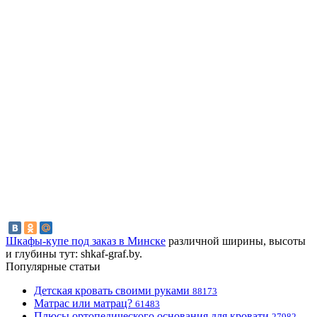
Шкафы-купе под заказ в Минске
различной ширины, высоты
и глубины тут: shkaf-graf.by.
Популярные статьи
Детская кровать своими руками
88173
Матрас или матрац?
61483
Плюсы ортопедического основания для кровати
27982