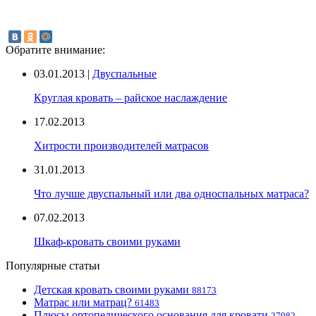
Обратите внимание:
03.01.2013 |
Двуспальные
Круглая кровать – райское наслаждение
17.02.2013
Хитрости производителей матрасов
31.01.2013
Что лучше двуспальный или два односпальных матраса?
07.02.2013
Шкаф-кровать своими руками
Популярные статьи
Детская кровать своими руками
88173
Матрас или матрац?
61483
Плюсы ортопедического основания для кровати
27982