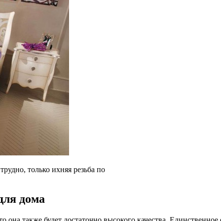
трудно, только ихняя резьба по
для дома
о она также будет достаточно высокого качества. Единственное 