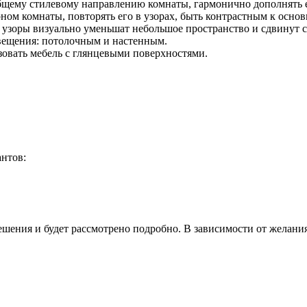
бщему стилевому направлению комнаты, гармонично дополнять е
ом комнаты, повторять его в узорах, быть контрастным к основ
узоры визуально уменьшат небольшое пространство и сдвинут с
свещения: потолочным и настенным.
зовать мебель с глянцевыми поверхностями.
антов:
шения и будет рассмотрено подробно. В зависимости от желания