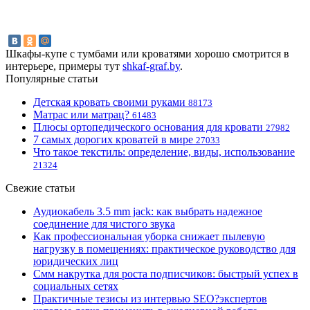
Шкафы-купе с тумбами или кроватями хорошо смотрится в
интерьере, примеры тут
shkaf-graf.by
.
Популярные статьи
Детская кровать своими руками
88173
Матрас или матрац?
61483
Плюсы ортопедического основания для кровати
27982
7 самых дорогих кроватей в мире
27033
Что такое текстиль: определение, виды, использование
21324
Свежие статьи
Аудиокабель 3.5 mm jack: как выбрать надежное
соединение для чистого звука
Как профессиональная уборка снижает пылевую
нагрузку в помещениях: практическое руководство для
юридических лиц
Смм накрутка для роста подписчиков: быстрый успех в
социальных сетях
Практичные тезисы из интервью SEO?экспертов