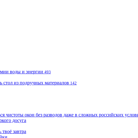
омии воды и энергии
493
ь стол из подручных материалов
142
я чистоты окон без разводов даже в сложных российских услов
ркого досуга
 твоё завтра
ойки