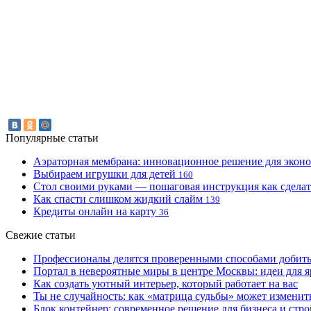
Популярные статьи
Аэраторная мембрана: инновационное решение для экон
Выбираем игрушки для детей
160
Стол своими руками — пошаговая инструкция как сделат
Как спасти слишком жидкий слайм
139
Кредиты онлайн на карту
36
Свежие статьи
Профессионалы делятся проверенными способами добитьс
Портал в невероятные миры в центре Москвы: идеи для я
Как создать уютный интерьер, который работает на вас
Ты не случайность: как «матрица судьбы» может изменить
Блок контейнер: современное решение для бизнеса и стр