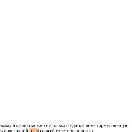
такому изделию можно не только создать в доме торжественную
ать новогодний
плед
со всей ответственностью.