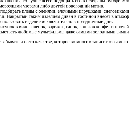
о украшения, то лучше всего подбирать его в нейтральном оформ
 морозными узорами либо другой новогодний мотив.
 подбирать пледы с оленями, елочными игрушками, снеговикам
.п. Накрытый таким изделием диван в гостиной внесет в атмос
использовать изделие исключительно в праздничные дни.
исунок в виде валенок, варежек, санок, коньков конфет и проче
ло смотреть любимые мультфильмы даже самыми холодными зимни
забывать и о его качестве, которое во многом зависит от самого