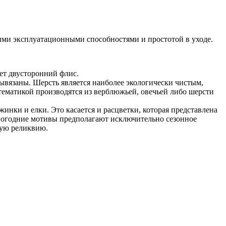
ыми эксплуатационными способностями и простотой в уходе.
ет двусторонний флис.
вывязаны. Шерсть является наиболее экологически чистым,
тематикой производятся из верблюжьей, овечьей либо шерсти
инки и елки. Это касается и расцветки, которая представлена
вогодние мотивы предполагают исключительно сезонное
ную реликвию.