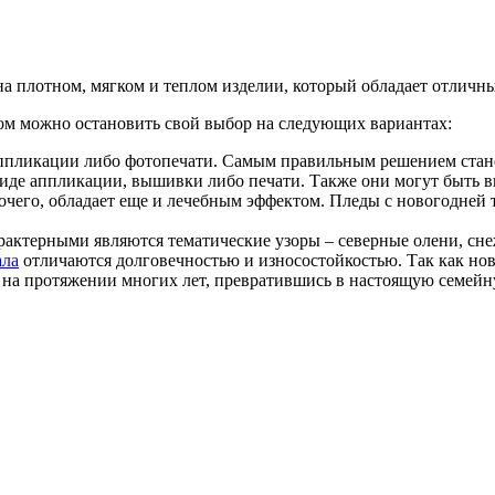
а плотном, мягком и теплом изделии, который обладает отличн
ом можно остановить свой выбор на следующих вариантах:
аппликации либо фотопечати. Самым правильным решением стан
 виде аппликации, вышивки либо печати. Также они могут быть 
чего, обладает еще и лечебным эффектом. Пледы с новогодней 
арактерными являются тематические узоры – северные олени, снеж
ала
отличаются долговечностью и износостойкостью. Так как но
 на протяжении многих лет, превратившись в настоящую семей