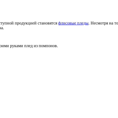
ступной продукцией становятся
флисовые пледы
. Несмотря на т
а.
воими руками плед из помпонов
.