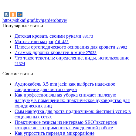
https://shkaf-graf.by/garderobnye/
Популярные статьи
Детская кровать своими руками
88173
Матрас или матрац?
61483
Плюсы ортопедического основания для кровати
27982
7 самых дорогих кроватей в мире
27033
Что такое текстиль: определение, виды, использование
21324
Свежие статьи
Аудиокабель 3.5 mm jack: как выбрать надежное
соединение для чистого звука
Как профессиональная уборка снижает пылевую
нагрузку в помещениях: практическое руководство для
юридических лиц
Смм накрутка для роста подписчиков: быстрый успех в
социальных сетях
Практичные тезисы из интервью SEO?экспертов
которые легко применить в ежедневной работе
Как упростить переезд в микрорайоне