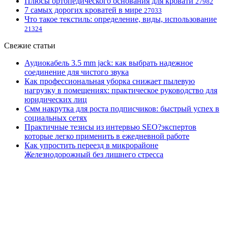
Плюсы ортопедического основания для кровати
27982
7 самых дорогих кроватей в мире
27033
Что такое текстиль: определение, виды, использование
21324
Свежие статьи
Аудиокабель 3.5 mm jack: как выбрать надежное
соединение для чистого звука
Как профессиональная уборка снижает пылевую
нагрузку в помещениях: практическое руководство для
юридических лиц
Смм накрутка для роста подписчиков: быстрый успех в
социальных сетях
Практичные тезисы из интервью SEO?экспертов
которые легко применить в ежедневной работе
Как упростить переезд в микрорайоне
Железнодорожный без лишнего стресса