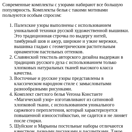
Современные комплекты с узорами набирают все большую
популярность. Комплекты белья с такими мотивами
пользуются особым спросом:
Палехские узоры выполнены с использованием
уникальной техники русской художественной вышивки.
Это традиционная строчка по выдергу нитей,
тамбурный шов и ажур, широкие и узкие мережки,
вышивка гладью с геометрическим растительным
орнаментом пастельных оттенков.
Славянский текстиль авторского дизайна выдержан в
традициях русского духа с использованием только
хлопковых натуральных тканей высокого класса
качества.
Восточные и русские узоры представлены в
классическом народном стиле с замысловатыми
разнообразными рисунками.
Комплект светлого белья Verossa Константе
«Магический узор» изготавливают из сатиновой
хлопковой ткани, с использованием уникального
саржевого переплетения, который характеризуется
повышенной износостойкостью, не садится и не линяет
после стирки.
Шуйские и Марьины постельные наборы отличаются
качеством, разными рисунками и расцветками. Такое