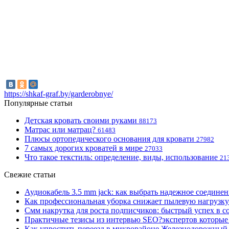
https://shkaf-graf.by/garderobnye/
Популярные статьи
Детская кровать своими руками
88173
Матрас или матрац?
61483
Плюсы ортопедического основания для кровати
27982
7 самых дорогих кроватей в мире
27033
Что такое текстиль: определение, виды, использование
21
Свежие статьи
Аудиокабель 3.5 mm jack: как выбрать надежное соединен
Как профессиональная уборка снижает пылевую нагрузку
Смм накрутка для роста подписчиков: быстрый успех в с
Практичные тезисы из интервью SEO?экспертов которые 
Как упростить переезд в микрорайоне Железнодорожный 