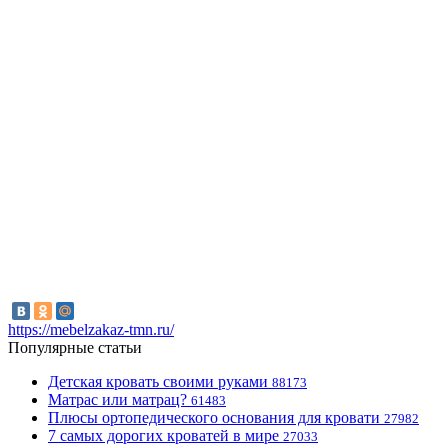
https://mebelzakaz-tmn.ru/
Популярные статьи
Детская кровать своими руками
88173
Матрас или матрац?
61483
Плюсы ортопедического основания для кровати
27982
7 самых дорогих кроватей в мире
27033