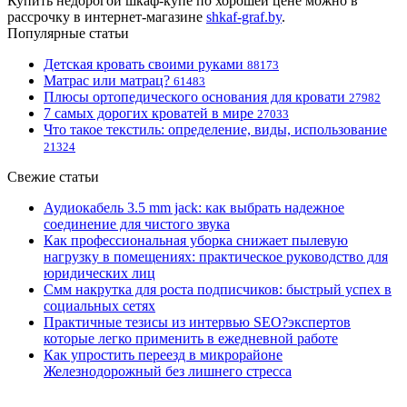
Купить недорогой шкаф-купе по хорошей цене можно в
рассрочку в интернет-магазине
shkaf-graf.by
.
Популярные статьи
Детская кровать своими руками
88173
Матрас или матрац?
61483
Плюсы ортопедического основания для кровати
27982
7 самых дорогих кроватей в мире
27033
Что такое текстиль: определение, виды, использование
21324
Свежие статьи
Аудиокабель 3.5 mm jack: как выбрать надежное
соединение для чистого звука
Как профессиональная уборка снижает пылевую
нагрузку в помещениях: практическое руководство для
юридических лиц
Смм накрутка для роста подписчиков: быстрый успех в
социальных сетях
Практичные тезисы из интервью SEO?экспертов
которые легко применить в ежедневной работе
Как упростить переезд в микрорайоне
Железнодорожный без лишнего стресса