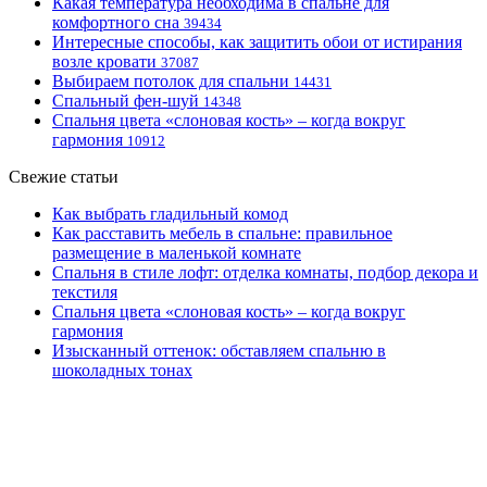
Какая температура необходима в спальне для
комфортного сна
39434
Интересные способы, как защитить обои от истирания
возле кровати
37087
Выбираем потолок для спальни
14431
Спальный фен-шуй
14348
Спальня цвета «слоновая кость» – когда вокруг
гармония
10912
Свежие статьи
Как выбрать гладильный комод
Как расставить мебель в спальне: правильное
размещение в маленькой комнате
Спальня в стиле лофт: отделка комнаты, подбор декора и
текстиля
Спальня цвета «слоновая кость» – когда вокруг
гармония
Изысканный оттенок: обставляем спальню в
шоколадных тонах