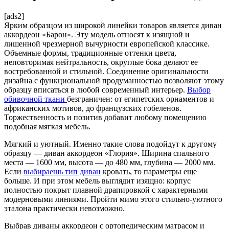
[ads2]
Ярким образцом из широкой линейки товаров является диван
аккордеон «Барон». Эту модель относят к изящной и
лишенной чрезмерной вычурности европейской классике.
Объемные формы, традиционные оттенки цвета,
неповторимая нейтральность, округлые бока делают ее
востребованной и стильной. Соединение оригинальности
дизайна с функциональной продуманностью позволяют этому
образцу вписаться в любой современный интерьер.
Выбор
обивочной ткани
безграничен: от египетских орнаментов и
африканских мотивов, до французских гобеленов.
Торжественность и позитив добавит любому помещению
подобная мягкая мебель.
Мягкий и уютный. Именно такие слова подойдут к другому
образцу — диван аккордеон «Глория». Ширина спального
места — 1600 мм, высота — до 480 мм, глубина — 2000 мм.
Если
выбираешь тип диван
кровать, то параметры еще
больше. И при этом мебель выглядит изящно: корпус
полностью покрыт плавной драпировкой с характерными
модерновыми линиями. Пройти мимо этого стильно-уютного
эталона практически невозможно.
Выбрав диваны аккордеон с ортопедическим матрасом и