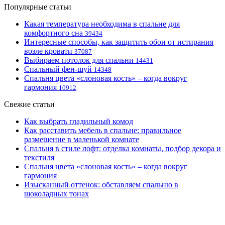
Популярные статьи
Какая температура необходима в спальне для
комфортного сна
39434
Интересные способы, как защитить обои от истирания
возле кровати
37087
Выбираем потолок для спальни
14431
Спальный фен-шуй
14348
Спальня цвета «слоновая кость» – когда вокруг
гармония
10912
Свежие статьи
Как выбрать гладильный комод
Как расставить мебель в спальне: правильное
размещение в маленькой комнате
Спальня в стиле лофт: отделка комнаты, подбор декора и
текстиля
Спальня цвета «слоновая кость» – когда вокруг
гармония
Изысканный оттенок: обставляем спальню в
шоколадных тонах