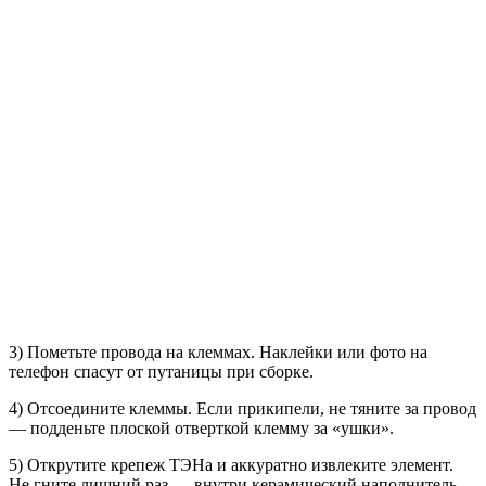
3) Пометьте провода на клеммах. Наклейки или фото на
телефон спасут от путаницы при сборке.
4) Отсоедините клеммы. Если прикипели, не тяните за провод
— подденьте плоской отверткой клемму за «ушки».
5) Открутите крепеж ТЭНа и аккуратно извлеките элемент.
Не гните лишний раз — внутри керамический наполнитель,