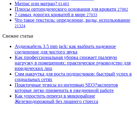
Матрас или матрац?
61483
Плюсы ортопедического основания для кровати
27982
7 самых дорогих кроватей в мире
27033
Что такое текстиль: определение, виды, использование
21324
Свежие статьи
Аудиокабель 3.5 mm jack: как выбрать надежное
соединение для чистого звука
Как профессиональная уборка снижает пылевую
нагрузку в помещениях: практическое руководство для
юридических лиц
Смм накрутка для роста подписчиков: быстрый успех в
социальных сетях
Практичные тезисы из интервью SEO?экспертов
которые легко применить в ежедневной работе
Как упростить переезд в микрорайоне
Железнодорожный без лишнего стресса