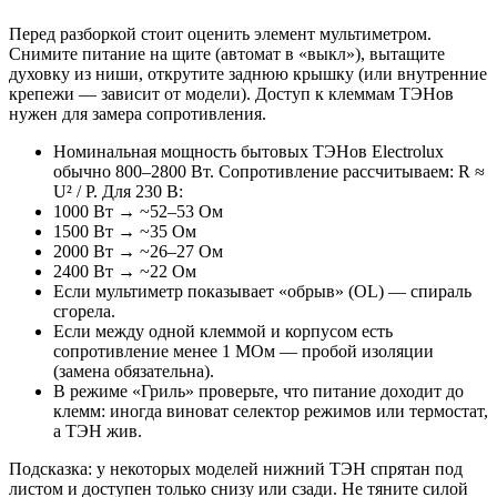
Перед разборкой стоит оценить элемент мультиметром.
Снимите питание на щите (автомат в «выкл»), вытащите
духовку из ниши, открутите заднюю крышку (или внутренние
крепежи — зависит от модели). Доступ к клеммам ТЭНов
нужен для замера сопротивления.
Номинальная мощность бытовых ТЭНов Electrolux
обычно 800–2800 Вт. Сопротивление рассчитываем: R ≈
U² / P. Для 230 В:
1000 Вт → ~52–53 Ом
1500 Вт → ~35 Ом
2000 Вт → ~26–27 Ом
2400 Вт → ~22 Ом
Если мультиметр показывает «обрыв» (OL) — спираль
сгорела.
Если между одной клеммой и корпусом есть
сопротивление менее 1 МОм — пробой изоляции
(замена обязательна).
В режиме «Гриль» проверьте, что питание доходит до
клемм: иногда виноват селектор режимов или термостат,
а ТЭН жив.
Подсказка: у некоторых моделей нижний ТЭН спрятан под
листом и доступен только снизу или сзади. Не тяните силой