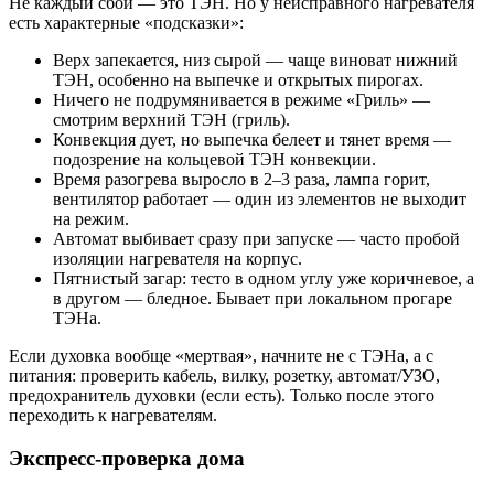
Не каждый сбой — это ТЭН. Но у неисправного нагревателя
есть характерные «подсказки»:
Верх запекается, низ сырой — чаще виноват нижний
ТЭН, особенно на выпечке и открытых пирогах.
Ничего не подрумянивается в режиме «Гриль» —
смотрим верхний ТЭН (гриль).
Конвекция дует, но выпечка белеет и тянет время —
подозрение на кольцевой ТЭН конвекции.
Время разогрева выросло в 2–3 раза, лампа горит,
вентилятор работает — один из элементов не выходит
на режим.
Автомат выбивает сразу при запуске — часто пробой
изоляции нагревателя на корпус.
Пятнистый загар: тесто в одном углу уже коричневое, а
в другом — бледное. Бывает при локальном прогаре
ТЭНа.
Если духовка вообще «мертвая», начните не с ТЭНа, а с
питания: проверить кабель, вилку, розетку, автомат/УЗО,
предохранитель духовки (если есть). Только после этого
переходить к нагревателям.
Экспресс‑проверка дома