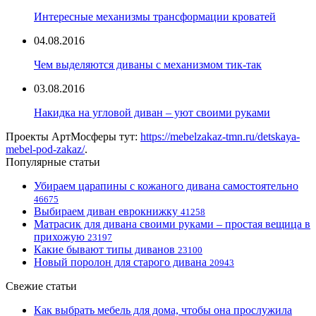
Интересные механизмы трансформации кроватей
04.08.2016
Чем выделяются диваны с механизмом тик-так
03.08.2016
Накидка на угловой диван – уют своими руками
Проекты АртМосферы тут:
https://mebelzakaz-tmn.ru/detskaya-
mebel-pod-zakaz/
.
Популярные статьи
Убираем царапины с кожаного дивана самостоятельно
46675
Выбираем диван еврокнижку
41258
Матрасик для дивана своими руками – простая вещица в
прихожую
23197
Какие бывают типы диванов
23100
Новый поролон для старого дивана
20943
Свежие статьи
Как выбрать мебель для дома, чтобы она прослужила