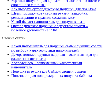
Бортики-подушки для кроватки – залог безопасности и
спокойного сна
79706
Как выбрать ортопедическую подушку для сна
24320
Шьем подушку-сову своими руками: выкройка,
рекомендации и правила создания
12534
Какой бывает наполнитель для подушек
10419
Ортопедические подушки с эффектом памяти –
полезное удовольствие
10408
Свежие статьи
Какой наполнитель для подушки самый лучший: советы
по выбору, характеристики наполнителей
Декоративные подушки на диван – отличная идея для
оживления интерьера
Холлофайбер − современный качественный
наполнитель
Подушка-игрушка кот Саймон своими руками
Полезна ли для новорожденных подушка-бабочка