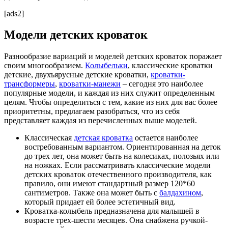
[ads2]
Модели детских кроваток
Разнообразие вариаций и моделей детских кроваток поражает
своим многообразием.
Колыбельки
, классические кроватки
детские, двухъярусные детские кроватки,
кроватки-
трансформеры
,
кроватки-манежи
– сегодня это наиболее
популярные модели, и каждая из них служит определенным
целям. Чтобы определиться с тем, какие из них для вас более
приоритетны, предлагаем разобраться, что из себя
представляет каждая из перечисленных выше моделей.
Классическая
детская кроватка
остается наиболее
востребованным вариантом. Ориентированная на деток
до трех лет, она может быть на колесиках, полозьях или
на ножках. Если рассматривать классические модели
детских кроваток отечественного производителя, как
правило, они имеют стандартный размер 120*60
сантиметров. Также она может быть с
балдахином
,
который придает ей более эстетичный вид.
Кроватка-колыбель предназначена для малышей в
возрасте трех-шести месяцев. Она снабжена ручкой-