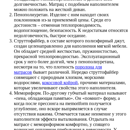
долговечностью. Матрац с подобным наполнителем
можно положить на жесткий диван.
Пенополиуретан. Изделие с ним находит своих
поклонников из-за приемлемой цены. Среди его
достоинств – отменная теплопроводимость,
водопоглощение, безопасность. К недостаткам относятся
недолговечность, быстрое оседание.
Струттофайбер, в составе которого полиэфирный джут,
создан целенаправленно для наполнения мягкой мебели.
Он обладает средней жесткостью, пружинистостью,
прекрасной теплопроводностью. Эксплуатационный
срок у него более долгий, чем у пенополиуретана,
несмотря на то, что плотность
поролона для
матрасов
бывает различной. Нередко струттофайбер
совмещают с природным хлопком, морскими
водорослями,
кокосовой койрой
, прочими материалами,
которые увеличивают свойства этого наполнителя.
Мемориформ. По-другому губчатый материал называют
«пена, обладающая памятью». Он «помнит» форму, а
когда после прессинга на memoriform получается
углубление, оно вскоре выпрямляется в случае
отсутствия нажима. Отмечается также неимение у этого
наполнителя эффекта выталкивания. Отдыхать на
матрасе с мемориформом комфортно, у спящего
возникает ощущение пребывания в невесомости. У