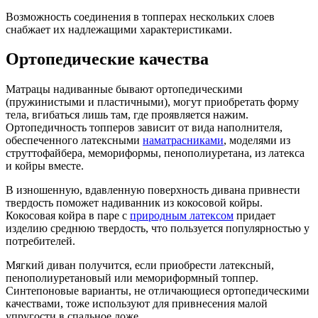
Возможность соединения в топперах нескольких слоев
снабжает их надлежащими характеристиками.
Ортопедические качества
Матрацы надиванные бывают ортопедическими
(пружинистыми и пластичными), могут приобретать форму
тела, вгибаться лишь там, где проявляется нажим.
Ортопедичность топперов зависит от вида наполнителя,
обеспеченного латексными
наматрасниками
, моделями из
струттофайбера, мемориформы, пенополиуретана, из латекса
и койры вместе.
В изношенную, вдавленную поверхность дивана привнести
твердость поможет надиванник из кокосовой койры.
Кокосовая койра в паре с
природным латексом
придает
изделию среднюю твердость, что пользуется популярностью у
потребителей.
Мягкий диван получится, если приобрести латексный,
пенополиуретановый или мемориформный топпер.
Синтепоновые варианты, не отличающиеся ортопедическими
качествами, тоже используют для привнесения малой
упругости в спальное ложе.