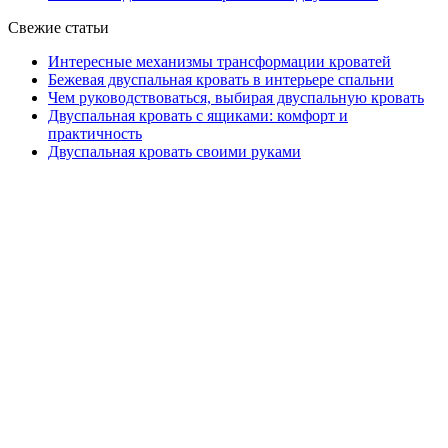
Свежие статьи
Интересные механизмы трансформации кроватей
Бежевая двуспальная кровать в интерьере спальни
Чем руководствоваться, выбирая двуспальную кровать
Двуспальная кровать с ящиками: комфорт и
практичность
Двуспальная кровать своими руками