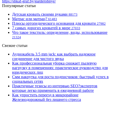
https://shkaf-graf.by/garderobnye/
Популярные статьи
Детская кровать своими руками
88173
Матрас или матрац?
61483
Плюсы ортопедического основания для кровати
27982
7 самых дорогих кроватей в мире
27033
Что такое текстиль: определение, виды, использование
21324
Свежие статьи
Аудиокабель 3.5 mm jack: как выбрать надежное
соединение для чистого звука
Как профессиональная уборка снижает пылевую
нагрузку в помещениях: практическое руководство для
юридических лиц
Смм накрутка для роста подписчиков: быстрый успех в
социальных сетях
Практичные тезисы из интервью SEO?экспертов
которые легко применить в ежедневной работе
Как упростить переезд в микрорайоне
Железнодорожный без лишнего стресса