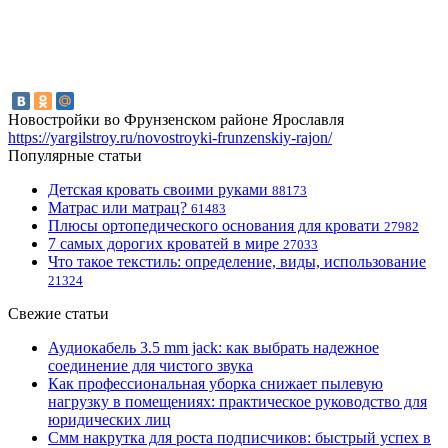
Новостройки во Фрунзенском районе Ярославля
https://yargilstroy.ru/novostroyki-frunzenskiy-rajon/
Популярные статьи
Детская кровать своими руками
88173
Матрас или матрац?
61483
Плюсы ортопедического основания для кровати
27982
7 самых дорогих кроватей в мире
27033
Что такое текстиль: определение, виды, использование
21324
Свежие статьи
Аудиокабель 3.5 mm jack: как выбрать надежное
соединение для чистого звука
Как профессиональная уборка снижает пылевую
нагрузку в помещениях: практическое руководство для
юридических лиц
Смм накрутка для роста подписчиков: быстрый успех в