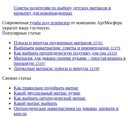
Советы родителям по выбору детских матрасов в
кроватку для новорожденных
Современная
тумба под телевизор
от компании АртМосфера
украсит вашу гостиную.
Популярные статьи
Плюсы и минусы пружинных матрасов
33761
Выбираем наматрасник: советы и рекомендации
31379
Как выбрать ортопедическую подушку для сна
24320
Матрасик для дивана своими руками – простая вещица в
прихожую
23197
Латексные матрасы: плюсы и минусы
22190
Свежие статьи
Как правильно подобрать матрас
Какой двуспальный матрас лучше
Как выбрать ортопедический матрас
Какой матрас выбрать
Ортопедические наматрасники на диваны, кровати и
кресла